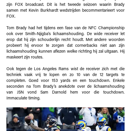
zijn FOX broadcast. Dit is het tweede seizoen waarin Brady
samen met Kevin Burkhardt wedstrijden becommentarieert voor
FOX.
Tom Brady had het tijdens een fase van de NFC Championship
ook over Smith-Njigba’s lichaamshouding. De wide receiver let
erop dat hij zijn schouderlijn recht houdt. Met andere woorden
probeert hij ervoor te zorgen dat cornerbacks niet aan zijn
lichaamshouding kunnen aflezen welke richting hij zal uitgaan. Hij
maskeert zijn routes.
Ook tegen de Los Angeles Rams wist de receiver zich met die
techniek vaak vrij te lopen en zo 10 van de 12 targets te
completen. Goed voor 153 yards en een touchdown. Enkele
seconden na Tom Brady’s anekdote over de lichaamshouding
van JSN vond Sam Darnold hem voor die touchdown.
Immaculate timing.