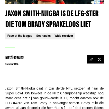
JAXON SMITH-NJIGBA IS DE LFG-STER
DIE TOM BRADY SPRAKELOOS LIET
Face of the league
Seahawks
Wide receiver
Mathias Guns
5
februari
2026
Jaxon Smith-Njigba gaat in zijn derde NFL seizoen al naar de
Super Bowl. JSN bewees in de NFC Championship wedstrijd nog
maar eens dat hij van goudwaarde is. Hij mocht daarom ook de
LFG award van Tom Brady in ontvangst nemen. Brady reikt die
award uit aan de speler die hem “Let’s f— go” doet roepen tijdens