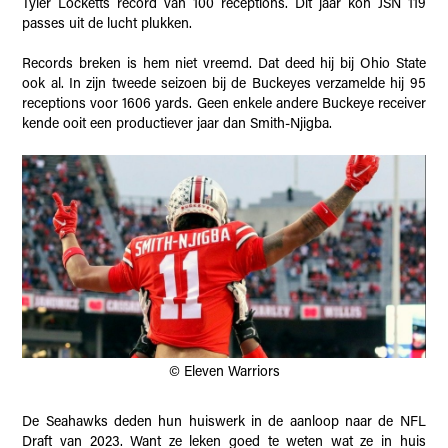
Tyler Locketts record van 100 receptions. Dit jaar kon JSN 119
passes uit de lucht plukken.
Records breken is hem niet vreemd. Dat deed hij bij Ohio State
ook al. In zijn tweede seizoen bij de Buckeyes verzamelde hij 95
receptions voor 1606 yards. Geen enkele andere Buckeye receiver
kende ooit een productiever jaar dan Smith-Njigba.
© Eleven Warriors
De Seahawks deden hun huiswerk in de aanloop naar de NFL
Draft van 2023. Want ze leken goed te weten wat ze in huis