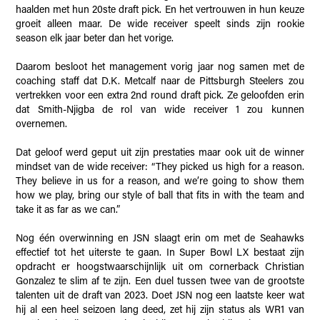
haalden met hun 20ste draft pick. En het vertrouwen in hun keuze
groeit alleen maar. De wide receiver speelt sinds zijn rookie
season elk jaar beter dan het vorige.
Daarom besloot het management vorig jaar nog samen met de
coaching staff dat D.K. Metcalf naar de Pittsburgh Steelers zou
vertrekken voor een extra 2nd round draft pick. Ze geloofden erin
dat Smith-Njigba de rol van wide receiver 1 zou kunnen
overnemen.
Dat geloof werd geput uit zijn prestaties maar ook uit de winner
mindset van de wide receiver: “They picked us high for a reason.
They believe in us for a reason, and we’re going to show them
how we play, bring our style of ball that fits in with the team and
take it as far as we can.”
Nog één overwinning en JSN slaagt erin om met de Seahawks
effectief tot het uiterste te gaan. In Super Bowl LX bestaat zijn
opdracht er hoogstwaarschijnlijk uit om cornerback Christian
Gonzalez te slim af te zijn. Een duel tussen twee van de grootste
talenten uit de draft van 2023. Doet JSN nog een laatste keer wat
hij al een heel seizoen lang deed, zet hij zijn status als WR1 van