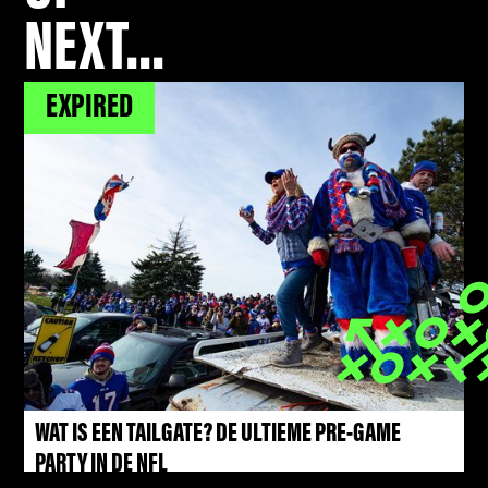
NEXT...
EXPIRED
WAT IS EEN TAILGATE? DE ULTIEME PRE-GAME
TERWIJL JE WACHT
PARTY IN DE NFL