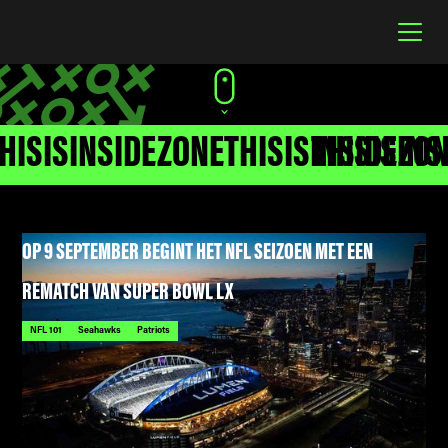
HISISINSIDEZONE
THISISINSIDEZO
THISISINS
OP 9 SEPTEMBER BEGINT HET NFL SEIZOEN MET EEN
REMATCH VAN SUPER BOWL LX
NFL 101
Seahawks
Patriots