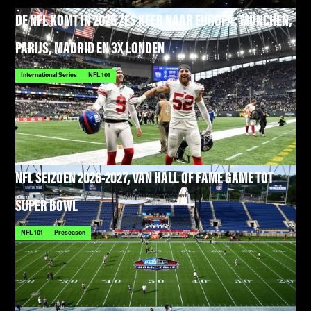
DE NFL KOMT IN 2026 ZES KEER NAAR EUROPA: MÜNCHEN,
PARIJS, MADRID EN 3X LONDEN
International Series
NFL 101
NFL SEIZOEN 2026-2027, VAN HALL OF FAME GAME TOT
SUPER BOWL
NFL 101
Preseason