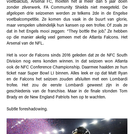
voetbalclub, Arsenal FC, moeten het al meer dan 5 jaar doen
zonder zilverwerk. FA Community Shields niet meegeteld. De
afgelopen drie seizoenen werden ze telkens 2de in de Engelse
voetbalcompetitie. Ze komen dus vaak in de buurt van glorie,
maar verspelen uiteindelijk hun kansen op een trofee. Of zoals ze
dat in het Engels mooi zeggen: “They bottle the job.” Ze hebben
op die manier akelig veel gemeen met de Atlanta Falcons. Het
Arsenal van de NFL.
Het is voor de Falcons sinds 2016 geleden dat ze de NFC South
Division nog eens konden winnen. In dat seizoen won Atlanta
ook de NFC Conference Championship. Daarmee haalden ze hun
ticket naar Super Bowl LI binnen. Alles leek er op dat Matt Ryan
en de Falcons het seizoen zouden afsluiten met een Lombardi
trofee. Het zou de eerste Lombardi geweest zijn in de
geschiedenis van de franchise. Maar in de finale stonden Tom
Brady en de New England Patriots hen op te wachten.
Subtle foreshadowing.