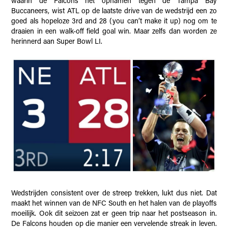
waarin de Falcons het opnamen tegen de Tampa Bay
Buccaneers, wist ATL op de laatste drive van de wedstrijd een zo
goed als hopeloze 3rd and 28 (you can’t make it up) nog om te
draaien in een walk-off field goal win. Maar zelfs dan worden ze
herinnerd aan Super Bowl LI.
Wedstrijden consistent over de streep trekken, lukt dus niet. Dat
maakt het winnen van de NFC South en het halen van de playoffs
moeilijk. Ook dit seizoen zat er geen trip naar het postseason in.
De Falcons houden op die manier een vervelende streak in leven.