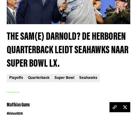
THE SAM(E) DARNOLD? DE HERBOREN
QUARTERBACK LEIDT SEAHAWKS NAAR
SUPER BOWL LX.
Playoffs
Quarterback
Super Bowl
Seahawks
Mathias Guns
4
februari
2026