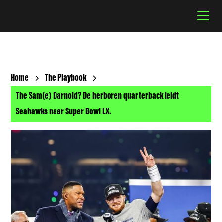
Home
The Playbook
The Sam(e) Darnold? De herboren quarterback leidt
Seahawks naar Super Bowl LX.