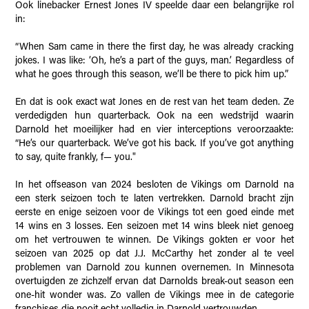
Ook linebacker Ernest Jones IV speelde daar een belangrijke rol
in:
“When Sam came in there the first day, he was already cracking
jokes. I was like: ‘Oh, he’s a part of the guys, man.’ Regardless of
what he goes through this season, we’ll be there to pick him up.”
En dat is ook exact wat Jones en de rest van het team deden. Ze
verdedigden hun quarterback. Ook na een wedstrijd waarin
Darnold het moeilijker had en vier interceptions veroorzaakte:
“He’s our quarterback. We’ve got his back. If you’ve got anything
to say, quite frankly, f— you."
In het offseason van 2024 besloten de Vikings om Darnold na
een sterk seizoen toch te laten vertrekken. Darnold bracht zijn
eerste en enige seizoen voor de Vikings tot een goed einde met
14 wins en 3 losses. Een seizoen met 14 wins bleek niet genoeg
om het vertrouwen te winnen. De Vikings gokten er voor het
seizoen van 2025 op dat J.J. McCarthy het zonder al te veel
problemen van Darnold zou kunnen overnemen. In Minnesota
overtuigden ze zichzelf ervan dat Darnolds break-out season een
one-hit wonder was. Zo vallen de Vikings mee in de categorie