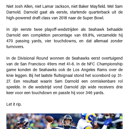
Niet Josh Allen, niet Lamar Jackson, niet Baker Mayfield. Wel Sam
Darnold. Darnold gaat als eerste, startende quarterback uit de
high-powered draft class van 2018 naar de Super Bowl.
In zijn eerste twee playoff-wedstrijden als Seahawk behaalde
Darnold een completion percentage van 69.8%, verzamelde hij
470 passing yards, vier touchdowns, en dat allemaal zonder
turnovers.
In de Divisional Round wonnen de Seahawks eerst overtuigend
van de San Francisco 49ers met 41-6. In de NFC Championship
game konden de Seahawks ook de Los Angeles Rams over de
knie leggen. Bij het laatste fluitsignaal stond het scorebord op 31-
27. Een resultaat waarin Sam Darnold een onmiskenbare rol
speelde. In die wedstrijd vond Darnold zijn wide receivers drie
keer voor een touchdown en passte hij voor 346 yards.
Let it rip.