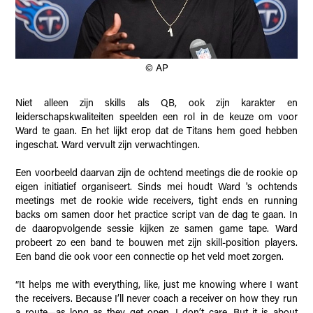
© AP
Niet alleen zijn skills als QB, ook zijn karakter en
leiderschapskwaliteiten speelden een rol in de keuze om voor
Ward te gaan. En het lijkt erop dat de Titans hem goed hebben
ingeschat. Ward vervult zijn verwachtingen.
Een voorbeeld daarvan zijn de ochtend meetings die de rookie op
eigen initiatief organiseert. Sinds mei houdt Ward 's ochtends
meetings met de rookie wide receivers, tight ends en running
backs om samen door het practice script van de dag te gaan. In
de daaropvolgende sessie kijken ze samen game tape. Ward
probeert zo een band te bouwen met zijn skill-position players.
Een band die ook voor een connectie op het veld moet zorgen.
“It helps me with everything, like, just me knowing where I want
the receivers. Because I’ll never coach a receiver on how they run