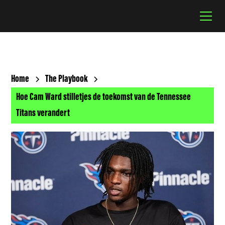
Home
The Playbook
Hoe Cam Ward stilletjes de toekomst van de Tennessee
Titans verandert