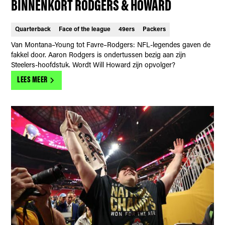
BINNENKORT RODGERS & HOWARD
Quarterback
Face of the league
49ers
Packers
Van Montana–Young tot Favre–Rodgers: NFL-legendes gaven de
fakkel door. Aaron Rodgers is ondertussen bezig aan zijn
Steelers-hoofdstuk. Wordt Will Howard zijn opvolger?
LEES MEER