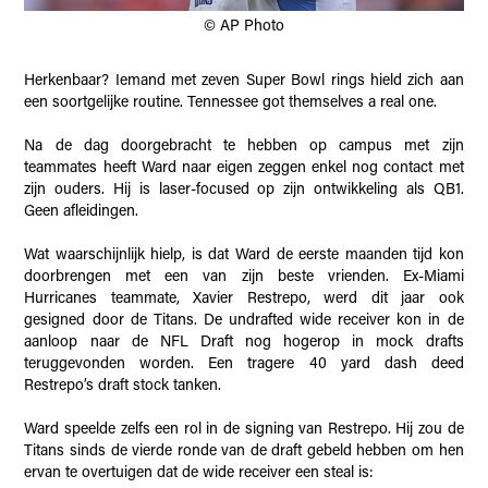
© AP Photo
Herkenbaar? Iemand met zeven Super Bowl rings hield zich aan
een soortgelijke routine. Tennessee got themselves a real one.
Na de dag doorgebracht te hebben op campus met zijn
teammates heeft Ward naar eigen zeggen enkel nog contact met
zijn ouders. Hij is laser-focused op zijn ontwikkeling als QB1.
Geen afleidingen.
Wat waarschijnlijk hielp, is dat Ward de eerste maanden tijd kon
doorbrengen met een van zijn beste vrienden. Ex-Miami
Hurricanes teammate, Xavier Restrepo, werd dit jaar ook
gesigned door de Titans. De undrafted wide receiver kon in de
aanloop naar de NFL Draft nog hogerop in mock drafts
teruggevonden worden. Een tragere 40 yard dash deed
Restrepo’s draft stock tanken.
Ward speelde zelfs een rol in de signing van Restrepo. Hij zou de
Titans sinds de vierde ronde van de draft gebeld hebben om hen
ervan te overtuigen dat de wide receiver een steal is: