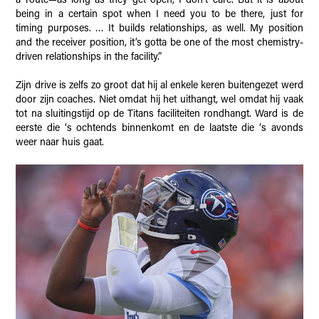
a route—as long as they get open, I don’t care. But it is about
being in a certain spot when I need you to be there, just for
timing purposes. … It builds relationships, as well. My position
and the receiver position, it’s gotta be one of the most chemistry-
driven relationships in the facility.”
Zijn drive is zelfs zo groot dat hij al enkele keren buitengezet werd
door zijn coaches. Niet omdat hij het uithangt, wel omdat hij vaak
tot na sluitingstijd op de Titans faciliteiten rondhangt. Ward is de
eerste die ‘s ochtends binnenkomt en de laatste die ‘s avonds
weer naar huis gaat.