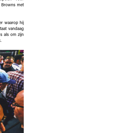
de Browns met
er waarop hij
staat vandaag
 als om zijn
.