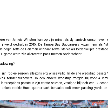
ière van Jameis Winston kan op zijn minst als dynamisch omschreven w
ij werd gedraft in 2015. De Tampa Bay Buccaneers kozen hem als 1st 
lle begin zette de Heisman winnaar zowel sterke als bedenkelijke prestaties
NFL game werd zijn allereerste pass meteen onderschept.
shadowing?
n zijn rookie seizoen alleszins erg wisselvallig. In de ene wedstrijd passt
wns zonder turnovers. In een andere wedstrijd zorgde hij voor 4 inte
 interceptions passte in zijn eerste seizoen, vestigde hij toch een Buccan
n enkele rookie Bucs quarterback behaalde ooit meer passing yards e
.