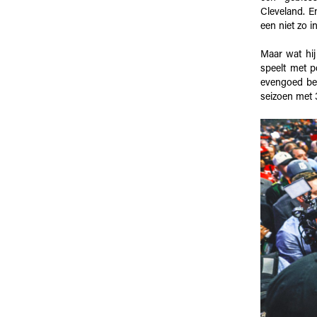
Cleveland. E
een niet zo 
Maar wat hij
speelt met p
evengoed be
seizoen met 3