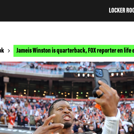
LOCKER RO
ok
Jameis Winston is quarterback, FOX reporter en life 