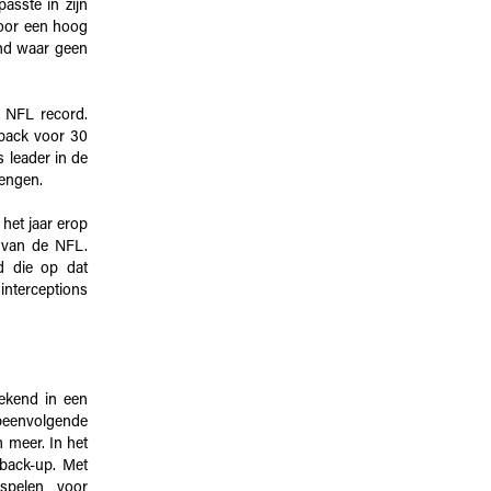
asste in zijn
voor een hoog
end waar geen
n NFL record.
erback voor 30
 leader in de
lengen.
 het jaar erop
 van de NFL.
d die op dat
terceptions
rekend in een
opeenvolgende
n meer. In het
back-up. Met
spelen voor