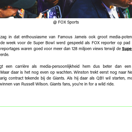
@ FOX Sports
zag in dat enthousiasme van Famous Jameis ook groot media-potentie
n de week voor de Super Bowl werd gespeeld als FOX reporter op pad
n reportages waren goed voor meer dan 128 miljoen views terwijl de
Supe
verde.
igt een carrière als media-persoonlijkheid hem dus beter dan een 
 Maar daar is het nog even op wachten. Winston trekt eerst nog naar 
arig contract tekende bij de Giants. Als hij daar als QB1 wil starten, mo
 winnen van Russell Wilson. Giants fans, you're in for a wild ride.