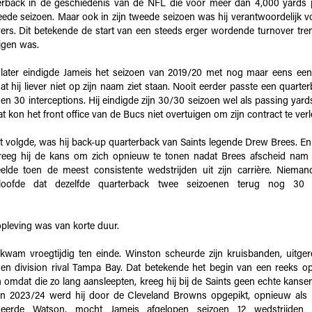
erback in de geschiedenis van de NFL die voor meer dan 4,000 yards p
eede seizoen. Maar ook in zijn tweede seizoen was hij verantwoordelijk 
vers. Dit betekende de start van een steeds erger wordende turnover tr
ijgen was.
 later eindigde Jameis het seizoen van 2019/20 met nog maar eens ee
t hij liever niet op zijn naam ziet staan. Nooit eerder passte een quart
n 30 interceptions. Hij eindigde zijn 30/30 seizoen wel als passing yards
 kon het front office van de Bucs niet overtuigen om zijn contract te ver
at volgde, was hij back-up quarterback van Saints legende Drew Brees. En
kreeg hij de kans om zich opnieuw te tonen nadat Brees afscheid nam
elde toen de meest consistente wedstrijden uit zijn carrière. Nieman
oofde dat dezelfde quarterback twee seizoenen terug nog 30 in
.
pleving was van korte duur.
 kwam vroegtijdig ten einde. Winston scheurde zijn kruisbanden, uitge
gen division rival Tampa Bay. Dat betekende het begin van een reeks 
 omdat die zo lang aansleepten, kreeg hij bij de Saints geen echte kanse
an 2023/24 werd hij door de Cleveland Browns opgepikt, opnieuw als 
seerde Watson, mocht Jameis afgelopen seizoen 12 wedstrijden 