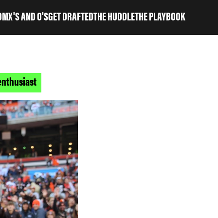
OM
X'S AND O'S
GET DRAFTED
THE HUDDLE
THE PLAYBOOK
enthusiast