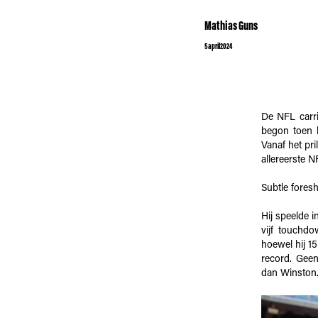
Mathias Guns
5
april
2024
De NFL carr
begon toen h
Vanaf het pri
allereerste 
Subtle fore
Hij speelde i
vijf touchdo
hoewel hij 15
record. Gee
dan Winston