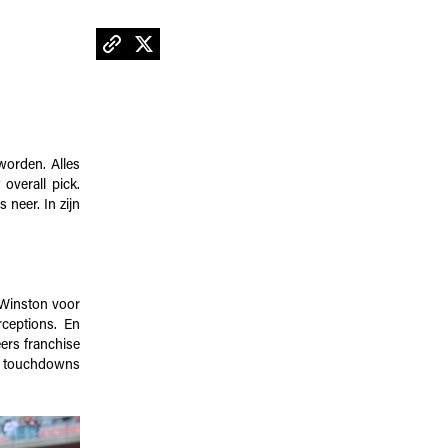
orden. Alles
overall pick.
 neer. In zijn
e Winston voor
rceptions. En
eers franchise
n touchdowns