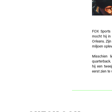
FOX Sports 
mocht hij i
Orleans. Zij
miljoen ople
Misschien l
quarterback.
hij een tweej
eerst zien te