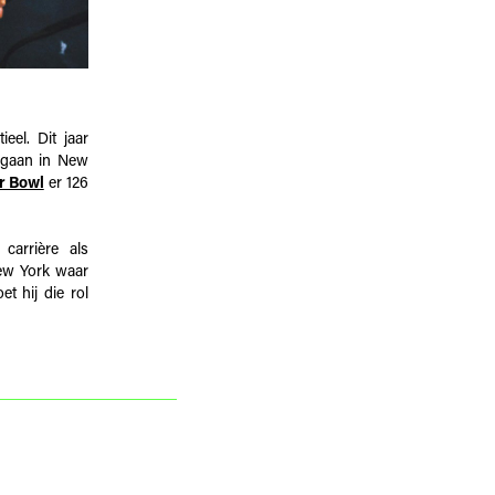
el. Dit jaar
 gaan in New
r Bowl
er 126
carrière als
New York waar
et hij die rol