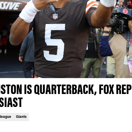
NSTON IS QUARTERBACK, FOX RE
SIAST
 league
Giants