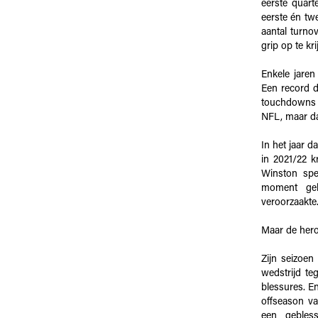
eerste quart
eerste én tw
aantal turno
grip op te kr
Enkele jaren
Een record da
touchdowns e
NFL, maar dat
In het jaar d
in 2021/22 
Winston spe
moment gel
veroorzaakte
Maar de hero
Zijn seizoen
wedstrijd te
blessures. En
offseason v
een gebles