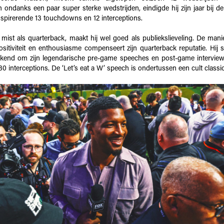
n ondanks een paar super sterke wedstrijden, eindigde hij zijn jaar bij 
inspirerende 13 touchdowns en 12 interceptions.
 mist als quarterback, maakt hij wel goed als publiekslieveling. De mani
ositiviteit en enthousiasme compenseert zijn quarterback reputatie. Hij 
kend om zijn legendarische pre-game speeches en post-game interviews
0 interceptions. De ‘Let’s eat a W’ speech is ondertussen een cult classic