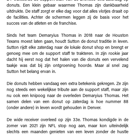
donuts. Een klein gebaar waarmee Thomas zijn dankbaarheid
uitdrukte. De staff zorgt er elke dag voor dat alles vlotjes draait op
de facilities. Achter de schermen leggen zij de basis voor het
succes van de atleten en de franchise.
Sinds het team Demaryius Thomas in 2018 naar de Houston
Texans moest laten gaan, houdt Sutton de donut traditie in leven.
Sutton rijdt elke zaterdag naar de lokale donut shop en brengt er
genoeg mee om de support staff te trakteren. In zijn rookie jaar
dacht hij eerst nog dat het halen van die donuts een vervelend
taakje was dat bij zijn ontgroening hoorde. Maar al snel zag
Sutton het belang ervan in.
Die donuts hebben vandaag een extra betekenis gekregen. Ze zijn
nog steeds een wekelijkse tribute aan de support staff, maar zijn
nu ook een knipoog naar de overleden Demaryius Thomas. Het
samen delen van een donut op zaterdag is hoe nummer 88
(onder andere) in leven wordt gehouden in Denver.
De wide receiver overleed op zijn 33e. Thomas kondigde in de
zomer van 2021 zijn NFL stop nog aan, maar kon uiteindelijk
slechts een maanden genieten van een leven zonder de hustle