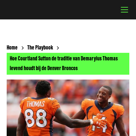
Home
The Playbook
Hoe Courtland Sutton de traditie van Demaryius Thomas
levend houdt bij de Denver Broncos