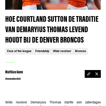
HOE COURTLAND SUTTON DE TRADITIE
VAN DEMARYIUS THOMAS LEVEND
HOUDT BIJ DE DENVER BRONCOS
Face of the league
Friendship
Wide receiver
Broncos
Mathias Guns
29
november
2025
Wide receiver Demaryius Thomas startte een zaterdagse