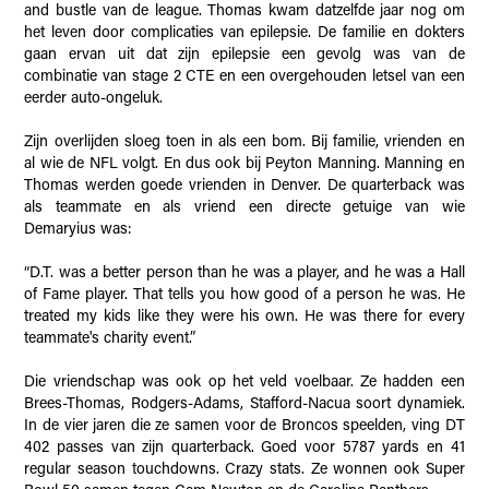
and bustle van de league. Thomas kwam datzelfde jaar nog om
het leven door complicaties van epilepsie. De familie en dokters
gaan ervan uit dat zijn epilepsie een gevolg was van de
combinatie van stage 2 CTE en een overgehouden letsel van een
eerder auto-ongeluk.
Zijn overlijden sloeg toen in als een bom. Bij familie, vrienden en
al wie de NFL volgt. En dus ook bij Peyton Manning. Manning en
Thomas werden goede vrienden in Denver. De quarterback was
als teammate en als vriend een directe getuige van wie
Demaryius was:
“D.T. was a better person than he was a player, and he was a Hall
of Fame player. That tells you how good of a person he was. He
treated my kids like they were his own. He was there for every
teammate's charity event.”
Die vriendschap was ook op het veld voelbaar. Ze hadden een
Brees-Thomas, Rodgers-Adams, Stafford-Nacua soort dynamiek.
In de vier jaren die ze samen voor de Broncos speelden, ving DT
402 passes van zijn quarterback. Goed voor 5787 yards en 41
regular season touchdowns. Crazy stats. Ze wonnen ook Super