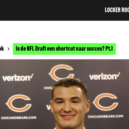
LOCKER RO
ok
Is de NFL Draft een shortcut naar succes? Pt.1