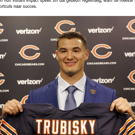
an hun instant impact speler. En dat gebeurt regelmatig, want de meeste 
ortcuts naar succes.