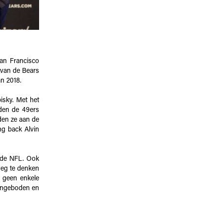
an Francisco
 van de Bears
an 2018.
isky. Met het
rden de 49ers
den ze aan de
ng back Alvin
n de NFL. Ook
 weg te denken
n geen enkele
aangeboden en