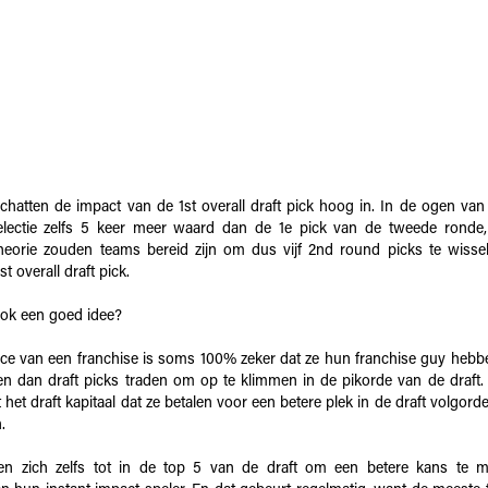
hatten de impact van de 1st overall draft pick hoog in. In de ogen van 
selectie zelfs 5 keer meer waard dan de 1e pick van de tweede ronde,
 theorie zouden teams bereid zijn om dus vijf 2nd round picks te wisse
st overall draft pick.
ook een goed idee?
fice van een franchise is soms 100% zeker dat ze hun franchise guy heb
 dan draft picks traden om op te klimmen in de pikorde van de draft. 
 het draft kapitaal dat ze betalen voor een betere plek in de draft volgorde
n.
n zich zelfs tot in de top 5 van de draft om een betere kans te 