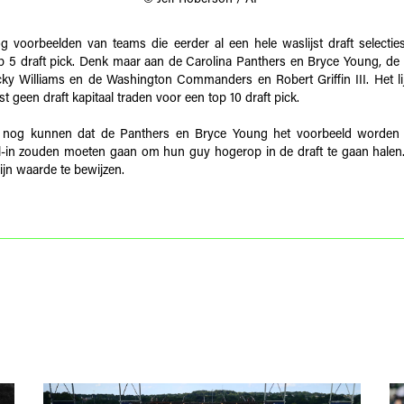
og voorbeelden van teams die eerder al een hele waslijst draft selectie
p 5 draft pick. Denk maar aan de Carolina Panthers en Bryce Young, d
cky Williams en de Washington Commanders en Robert Griffin III. Het li
t geen draft kapitaal traden voor een top 10 draft pick.
 nog kunnen dat de Panthers en Bryce Young het voorbeeld worde
l-in zouden moeten gaan om hun guy hogerop in de draft te gaan halen
ijn waarde te bewijzen.