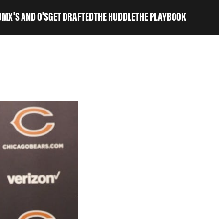
OM
X'S AND O'S
GET DRAFTED
THE HUDDLE
THE PLAYBOOK