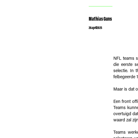
Mathias Guns
26
april
2025
NFL teams sc
die eerste 
selectie. In
felbegeerde 1
Maar is dat 
Een front of
Teams kunnen
overtuigd dat
waard zal zij
Teams werke