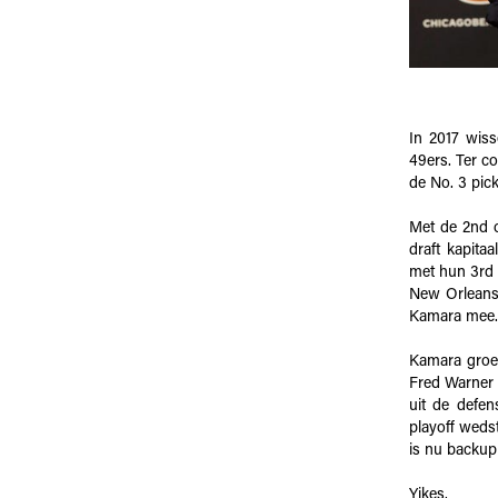
In 2017 wis
49ers. Ter c
de No. 3 pick
Met de 2nd o
draft kapita
met hun 3rd 
New Orleans 
Kamara mee
Kamara groei
Fred Warner o
uit de defen
playoff weds
is nu backup
Yikes.