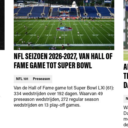
NFL SEIZOEN 2026-2027, VAN HALL OF
FAME GAME TOT SUPER BOWL
A
T
NFL 101
Preseason
D
Van de Hall of Fame game tot Super Bowl LXI (61):
334 wedstrijden over 192 dagen. Waarvan 49
r
N
preseason wedstrijden, 272 regular season
wedstrijden en 13 play-off games.
Wa
Da
mo
de