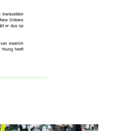
s inwisselden
e New Orleans
jkt er dus op
n van waarom
. Young heeft