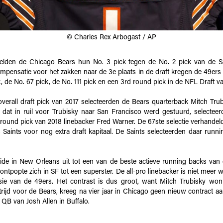
© Charles Rex Arbogast / AP
selden de Chicago Bears hun No. 3 pick tegen de No. 2 pick van de S
ompensatie voor het zakken naar de 3e plaats in de draft kregen de 49ers
, de No. 67 pick, de No. 111 pick en een 3rd round pick in de NFL Draft v
verall draft pick van 2017 selecteerden de Bears quarterback Mitch Trub
al dat in ruil voor Trubisky naar San Francisco werd gestuurd, selectee
round pick van 2018 linebacker Fred Warner. De 67ste selectie verhandel
Saints voor nog extra draft kapitaal. De Saints selecteerden daar runni
.
de in New Orleans uit tot een van de beste actieve running backs va
ntpopte zich in SF tot een superster. De all-pro linebacker is niet meer
sie van de 49ers. Het contrast is dus groot, want Mitch Trubisky wo
trijd voor de Bears, kreeg na vier jaar in Chicago geen nieuw contract 
 QB van Josh Allen in Buffalo.