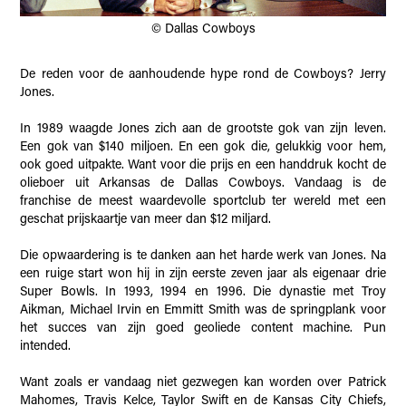
© Dallas Cowboys
De reden voor de aanhoudende hype rond de Cowboys? Jerry
Jones.
In 1989 waagde Jones zich aan de grootste gok van zijn leven.
Een gok van $140 miljoen. En een gok die, gelukkig voor hem,
ook goed uitpakte. Want voor die prijs en een handdruk kocht de
olieboer uit Arkansas de Dallas Cowboys. Vandaag is de
franchise de meest waardevolle sportclub ter wereld met een
geschat prijskaartje van meer dan $12 miljard.
Die opwaardering is te danken aan het harde werk van Jones. Na
een ruige start won hij in zijn eerste zeven jaar als eigenaar drie
Super Bowls. In 1993, 1994 en 1996. Die dynastie met Troy
Aikman, Michael Irvin en Emmitt Smith was de springplank voor
het succes van zijn goed geoliede content machine. Pun
intended.
Want zoals er vandaag niet gezwegen kan worden over Patrick
Mahomes, Travis Kelce, Taylor Swift en de Kansas City Chiefs,