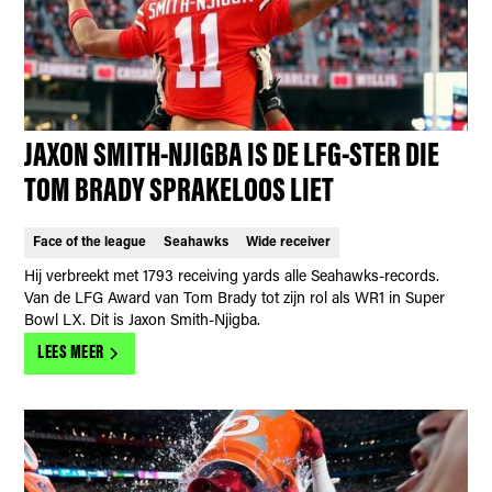
JAXON SMITH-NJIGBA IS DE LFG-STER DIE
TOM BRADY SPRAKELOOS LIET
Face of the league
Seahawks
Wide receiver
Hij verbreekt met 1793 receiving yards alle Seahawks-records.
Van de LFG Award van Tom Brady tot zijn rol als WR1 in Super
Bowl LX. Dit is Jaxon Smith-Njigba.
LEES MEER