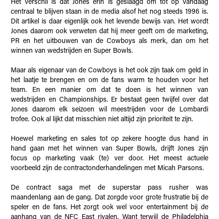
Het verschil is dat Jones erin is geslaagd om tot op vandaag
centraal te blijven staan in de media alsof het nog steeds 1996 is.
Dit artikel is daar eigenlijk ook het levende bewijs van. Het wordt
Jones daarom ook verweten dat hij meer geeft om de marketing,
PR en het uitbouwen van de Cowboys als merk, dan om het
winnen van wedstrijden en Super Bowls.
Maar als eigenaar van de Cowboys is het ook zijn taak om geld in
het laatje te brengen en om de fans warm te houden voor het
team. En een manier om dat te doen is het winnen van
wedstrijden en Championships. Er bestaat geen twijfel over dat
Jones daarom elk seizoen wil meestrijden voor de Lombardi
trofee. Ook al lijkt dat misschien niet altijd zijn prioriteit te zijn.
Hoewel marketing en sales tot op zekere hoogte dus hand in
hand gaan met het winnen van Super Bowls, drijft Jones zijn
focus op marketing vaak (te) ver door. Het meest actuele
voorbeeld zijn de contractonderhandelingen met Micah Parsons.
De contract saga met de superstar pass rusher was
maandenlang aan de gang. Dat zorgde voor grote frustratie bij de
speler en de fans. Het zorgt ook wel voor entertainment bij de
aanhang van de NFC East rivalen. Want terwijl de Philadelphia