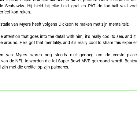
el Dickson heeft ook een aandeel in die 17 punten. Want Dickson is de
e Seahawks. Hij hield bij elke field goal en PAT de football vast zo
erfect kon raken.
statie van Myers heeft volgens Dickson te maken met zijn mentaliteit:
he attention that goes into the detail with him, it’s really cool to see, and i
be around. He’s got that mentality, and it’s really cool to share this experie
en van Myers waren nog steeds niet genoeg om de eerste placek
 van de NFL te worden die tot Super Bowl MVP gekroond wordt. Benieu
 zijn met die eretitel op zijn palmares.