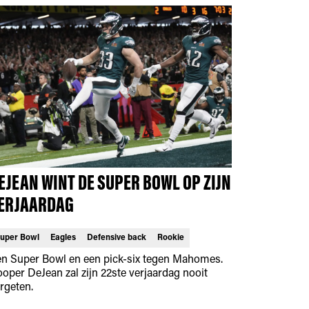
EJEAN WINT DE SUPER BOWL OP ZIJN
ERJAARDAG
uper Bowl
Eagles
Defensive back
Rookie
n Super Bowl en een pick-six tegen Mahomes.
oper DeJean zal zijn 22ste verjaardag nooit
rgeten.