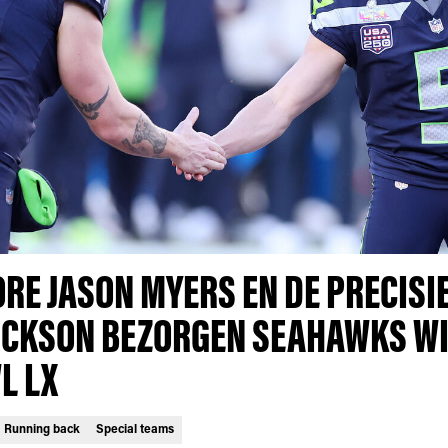
RE JASON MYERS EN DE PRECISI
ICKSON BEZORGEN SEAHAWKS WI
L LX
Running back
Special teams