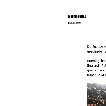
Mathias Guns
11
februari
2026
De Seahawks
geschiedenis
Running bac
England Pa
quarterback 
Super Bowl 