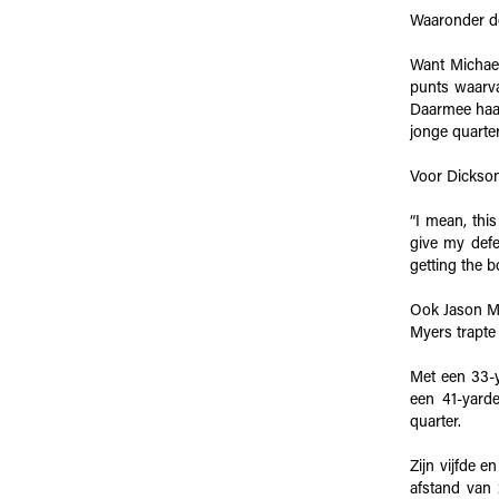
Waaronder de
Want Michael
punts waarva
Daarmee haal
jonge quarte
Voor Dickson
“I mean, thi
give my defen
getting the 
Ook Jason My
Myers trapte 
Met een 33-y
een 41-yard
quarter.
Zijn vijfde e
afstand van