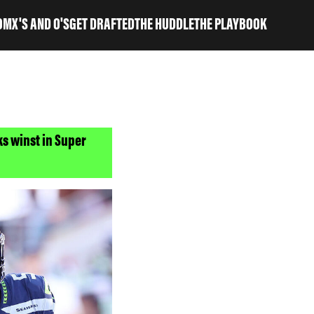
OM
X'S AND O'S
GET DRAFTED
THE HUDDLE
THE PLAYBOOK
s winst in Super