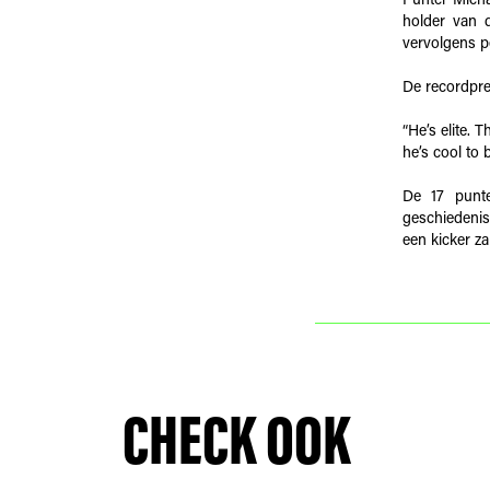
Punter Micha
holder van d
vervolgens p
De recordpre
“He’s elite. T
he’s cool to 
De 17 punt
geschiedenis
een kicker zal
CHECK OOK