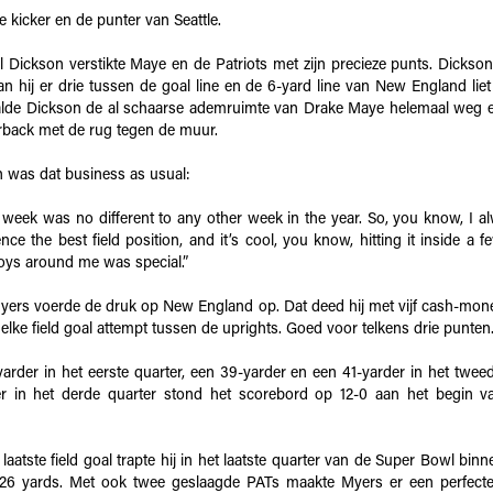
 kicker en de punter van Seattle.
 Dickson verstikte Maye en de Patriots met zijn precieze punts. Dickson
n hij er drie tussen de goal line en de 6-yard line van New England li
de Dickson de al schaarse ademruimte van Drake Maye helemaal weg en
rback met de rug tegen de muur.
 was dat business as usual:
s week was no different to any other week in the year. So, you know, I a
ce the best field position, and it’s cool, you know, hitting it inside a 
boys around me was special.”
ers voerde de druk op New England op. Dat deed hij met vijf cash-money
elke field goal attempt tussen de uprights. Goed voor telkens drie punten
arder in het eerste quarter, een 39-yarder en een 41-yarder in het tweed
er in het derde quarter stond het scorebord op 12-0 aan het begin va
n laatste field goal trapte hij in het laatste quarter van de Super Bowl bi
 26 yards. Met ook twee geslaagde PATs maakte Myers er een perfect