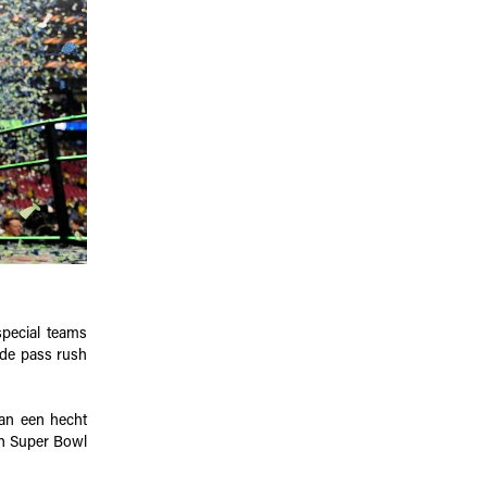
special teams
n de pass rush
van een hecht
en Super Bowl