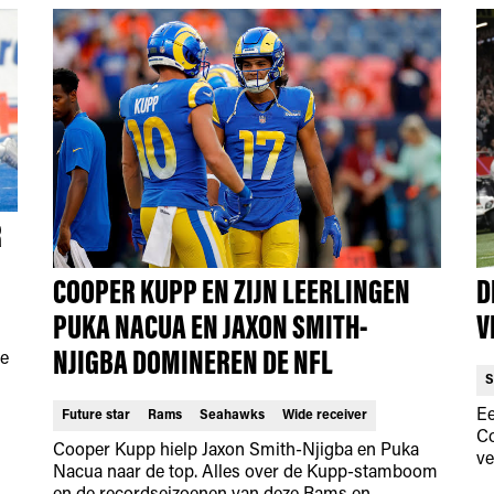
R
COOPER KUPP EN ZIJN LEERLINGEN
D
PUKA NACUA EN JAXON SMITH-
V
NJIGBA DOMINEREN DE NFL
de
S
Ee
Future star
Rams
Seahawks
Wide receiver
Co
Cooper Kupp hielp Jaxon Smith-Njigba en Puka
ve
Nacua naar de top. Alles over de Kupp-stamboom