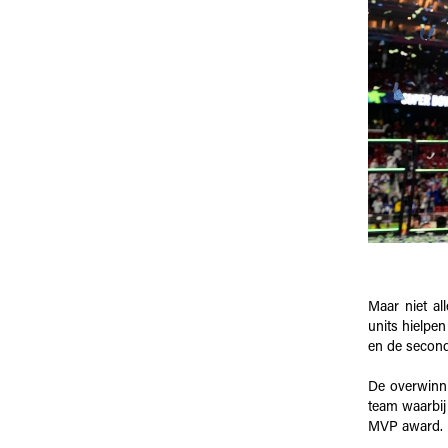
Maar niet al
units hielpen
en de second
De overwinni
team waarbij
MVP award.