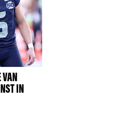
E VAN
NST IN