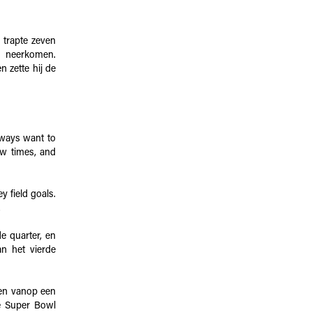
 trapte zeven
et neerkomen.
 zette hij de
lways want to
few times, and
 field goals.
.
e quarter, en
n het vierde
nnen vanop een
e Super Bowl