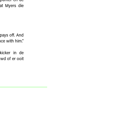
 punter en de
dat Myers die
t pays off. And
nce with him.”
icker in de
wd of er ooit